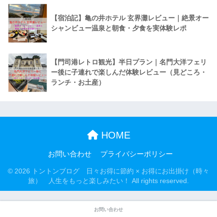
【宿泊記】亀の井ホテル 玄界灘レビュー｜絶景オー
シャンビュー温泉と朝食・夕食を実体験レポ
【門司港レトロ観光】半日プラン｜名門大洋フェリ
ー後に子連れで楽しんだ体験レビュー（見どころ・
ランチ・お土産）
HOME
お問い合わせ
プライバシーポリシー
© 2026 トントンブログ 日々お得に節約 × お得にお出掛け（時々
旅） 人生をもっと楽しみたい！ All rights reserved.
お問い合わせ