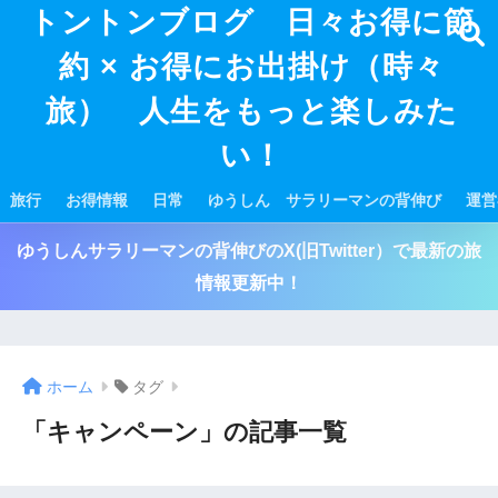
トントンブログ 日々お得に節
約 × お得にお出掛け（時々
旅） 人生をもっと楽しみた
い！
旅行
お得情報
日常
ゆうしん サラリーマンの背伸び
運営
ゆうしんサラリーマンの背伸びのX(旧Twitter）で最新の旅
情報更新中！
ホーム
タグ
「キャンペーン」の記事一覧