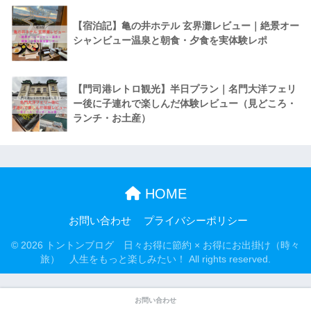
【宿泊記】亀の井ホテル 玄界灘レビュー｜絶景オー
シャンビュー温泉と朝食・夕食を実体験レポ
【門司港レトロ観光】半日プラン｜名門大洋フェリ
ー後に子連れで楽しんだ体験レビュー（見どころ・
ランチ・お土産）
HOME
お問い合わせ
プライバシーポリシー
© 2026 トントンブログ 日々お得に節約 × お得にお出掛け（時々
旅） 人生をもっと楽しみたい！ All rights reserved.
お問い合わせ