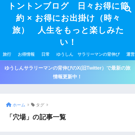
トントンブログ 日々お得に節
約 × お得にお出掛け（時々
旅） 人生をもっと楽しみた
い！
旅行
お得情報
日常
ゆうしん サラリーマンの背伸び
運営
ゆうしんサラリーマンの背伸びのX(旧Twitter）で最新の旅
情報更新中！
ホーム
タグ
「穴場」の記事一覧