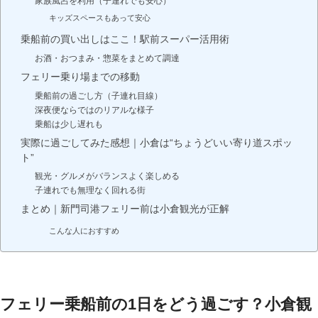
家族風呂を利用（子連れでも安心）
キッズスペースもあって安心
乗船前の買い出しはここ！駅前スーパー活用術
お酒・おつまみ・惣菜をまとめて調達
フェリー乗り場までの移動
乗船前の過ごし方（子連れ目線）
深夜便ならではのリアルな様子
乗船は少し遅れも
実際に過ごしてみた感想｜小倉は“ちょうどいい寄り道スポッ
ト”
観光・グルメがバランスよく楽しめる
子連れでも無理なく回れる街
まとめ｜新門司港フェリー前は小倉観光が正解
こんな人におすすめ
フェリー乗船前の1日をどう過ごす？小倉観