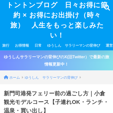
トントンブログ 日々お得に節
約 × お得にお出掛け（時々
旅） 人生をもっと楽しみた
い！
旅行
お得情報
日常
ゆうしん サラリーマンの背伸び
運営
ゆうしんサラリーマンの背伸びのX(旧Twitter）で最新の旅
情報更新中！
ホーム
ゆうしん サラリーマンの背伸び
新門司港発フェリー前の過ごし方｜小倉
観光モデルコース【子連れOK・ランチ・
温泉・買い出し】