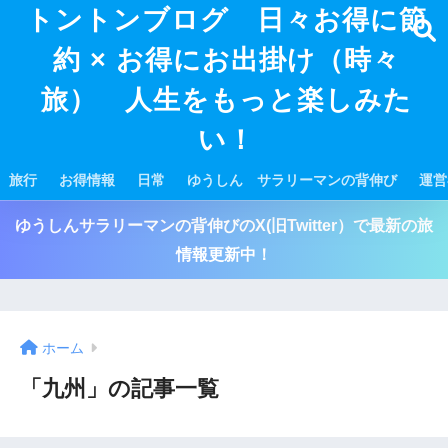
トントンブログ 日々お得に節
約 × お得にお出掛け（時々
旅） 人生をもっと楽しみた
い！
旅行
お得情報
日常
ゆうしん サラリーマンの背伸び
運営
ゆうしんサラリーマンの背伸びのX(旧Twitter）で最新の旅
情報更新中！
ホーム
「九州」の記事一覧