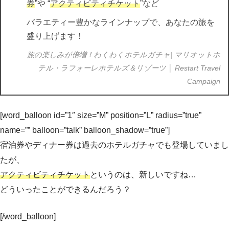
券
”や “
アクティビティチケット
”など
バラエティー豊かなラインナップで、あなたの旅を
盛り上げます！
旅の楽しみが倍増！わくわくホテルガチャ| マリオットホ
テル・ラフォーレホテルズ＆リゾーツ │ Restart Travel
Campaign
[word_balloon id=”1″ size=”M” position=”L” radius=”true”
name=”” balloon=”talk” balloon_shadow=”true”]
宿泊券やディナー券は過去のホテルガチャでも登場していまし
たが、
アクティビティチケット
というのは、新しいですね…
どういったことができるんだろう？
[/word_balloon]