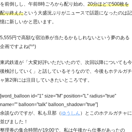
を前倒しし、午前8時ごろから配り始め、
20分ほどで500枚を
配り終えた
という大盛況ぶりがニュースで話題になったのは記
憶に新しいかと思います。
5,555円で高額な宿泊券が当たるかもしれないという夢のある
企画ですよね(^^)
東武鉄道が「大変好評いただいたので、次回以降についても今
後検討していく」と話しているそうなので、今後もホテルガチ
ャ第2弾には注目していきたいところです。
[word_balloon id=”1″ size=”M” position=”L” radius=”true”
name=”” balloon=”talk” balloon_shadow=”true”]
余談なのですが、私も旦那（
ゆうしん
）とこのホテルガチャに
並びました！
整理券の集合時間が19:00で、私は午後から仕事があったの