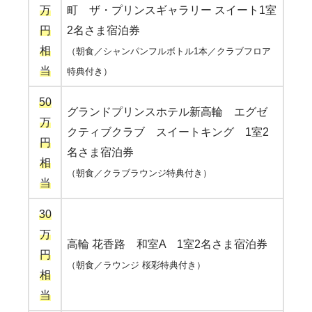
万
町 ザ・プリンスギャラリー スイート1室
円
2名さま宿泊券
相
（朝食／シャンパンフルボトル1本／クラブフロア
当
特典付き）
50
グランドプリンスホテル新高輪 エグゼ
万
クティブクラブ スイートキング 1室2
円
名さま宿泊券
相
（朝食／クラブラウンジ特典付き）
当
30
万
高輪 花香路 和室A 1室2名さま宿泊券
円
（朝食／ラウンジ 桜彩特典付き）
相
当