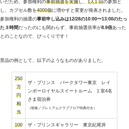
いだため、参加権利の
事前抽選を実施
し、
1人1 回
の参加と
し、カプセル数を
4000個
に増やすと変更が発表されました。
参加権利の抽選の
事前申し込みは12/28の10:00〜13:00のたっ
た３時間
だったのにも関わらず、事前抽選倍率が
8.9倍
あった
とのことなので、びっくりです！
景品の例として、以下のようなものがありました。
250
ザ・プリンス パークタワー東京 レイ
万
ンボーロイヤルスイートルーム 1 室4名
円
さま宿泊券
相
（朝食／プレミアムクラブフロア特典付き）
当
100
ザ・プリンスギャラリー 東京紀尾井