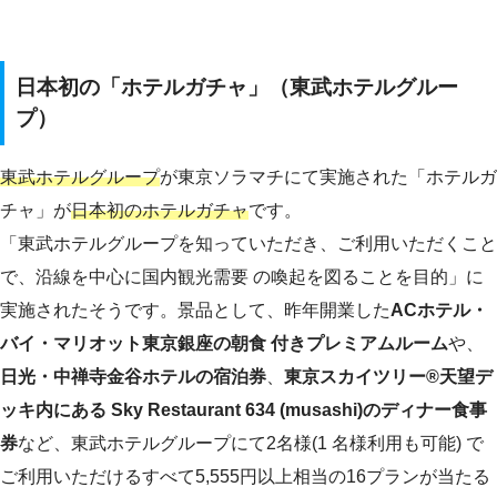
日本初の「ホテルガチャ」（東武ホテルグルー
プ）
東武ホテルグループ
が東京ソラマチにて実施された「ホテルガ
チャ」が
日本初のホテルガチャ
です。
「東武ホテルグループを知っていただき、ご利用いただくこと
で、沿線を中心に国内観光需要 の喚起を図ることを目的」に
実施されたそうです。景品として、昨年開業した
ACホテル・
バイ・マリオット東京銀座の朝食 付きプレミアムルーム
や、
日光・中禅寺金谷ホテルの宿泊券
、
東京スカイツリー®天望デ
ッキ内にある Sky Restaurant 634 (musashi)のディナー食事
券
など、東武ホテルグループにて2名様(1 名様利用も可能) で
ご利用いただけるすべて5,555円以上相当の16プランが当たる