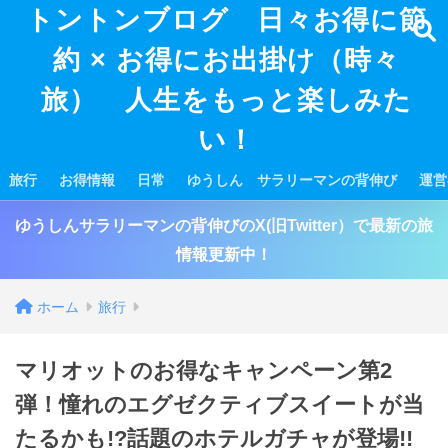
トントンブログ 日々お得に節
約 × お得にお出掛け（時々
旅） 人生をもっと楽しみた
い！
旅行
お得情報
日常
ゆうしん サラリーマンの背伸び
運営
ゆうしんサラリーマンの背伸びのX(旧Twitter）で最新の旅
情報更新中！
ホーム
旅行
マリオットのお得なキャンペーン第2
弾！憧れのエグゼクティブスイートが当
たるかも!?話題のホテルガチャが登場!!